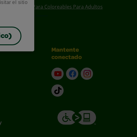
itar el sitio
ear
Diseños Para Coloreables Para Adultos
ico)
Mantente
conectado
YouTube (en inglés)
Facebook (en inglés)
Instagram (en inglé
TikTok
y