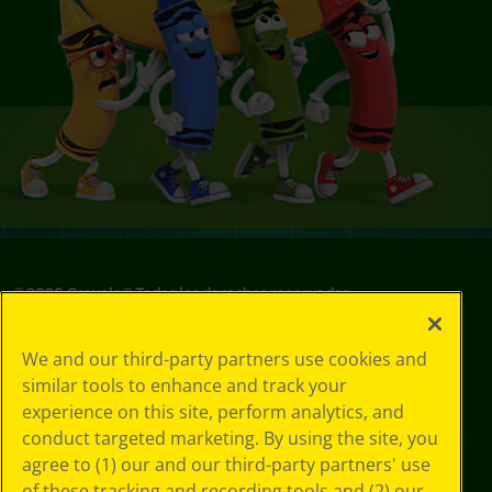
©
2026
Crayola® Todos los derechos reservados.
Sus opciones
We and our third-party partners use cookies and
de privacidad
similar tools to enhance and track your
Política de
experience on this site, perform analytics, and
privacidad
Términos de SMS
conduct targeted marketing. By using the site, you
GDPR
agree to (1) our and our third-party partners' use
Aviso de
of these tracking and recording tools and (2) our