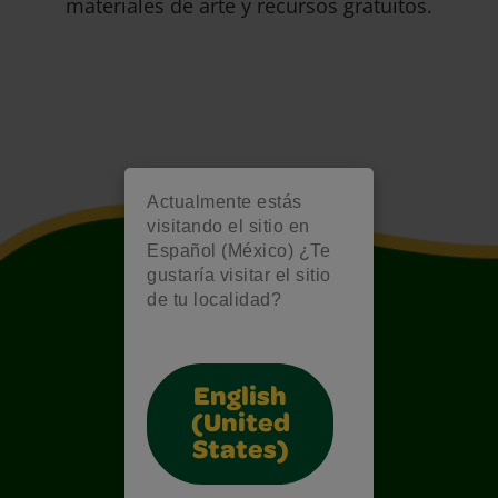
materiales de arte y recursos gratuitos.
Actualmente estás
visitando el sitio en
Español (México) ¿Te
gustaría visitar el sitio
de tu localidad?
English
(United
States)
Also of Interest