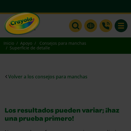
Toggle
Inicio
Apoyo
Consejos para manchas
Superficie de detalle
Volver a los consejos para manchas
Los resultados pueden variar; ¡haz
una prueba primero!