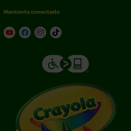
Mantente conectado
YouTube (en inglés)
Facebook (en inglés)
Instagram (en inglés)
TikTok