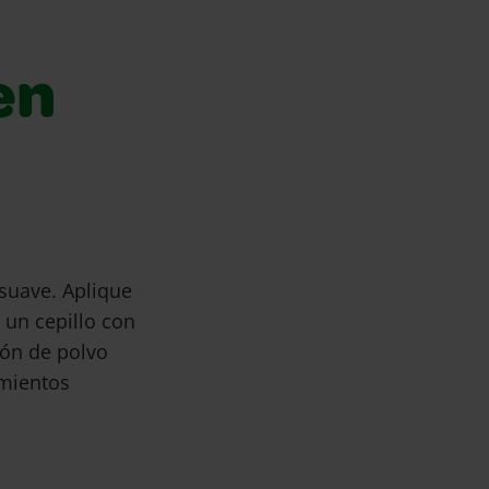
en
suave. Aplique
 un cepillo con
ión de polvo
imientos