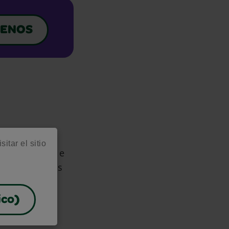
ENOS
itar el sitio
minar manchas e
arte y recursos
ico)