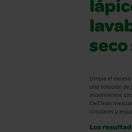
lápic
lava
seco 
Limpie el exceso
una solución de 
movimientos circ
OxiClean mezclad
circulares y enj
Los resultad