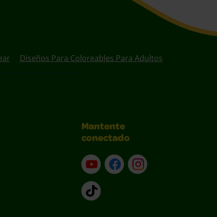
ear
Diseños Para Coloreables Para Adultos
Mantente
conectado
YouTube (en inglés)
Facebook (en inglés)
Instagram (en inglé
TikTok