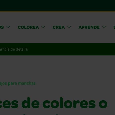
OS
COLOREA
CREA
APRENDE
rficie de detalle
sejos para manchas
es de colores o