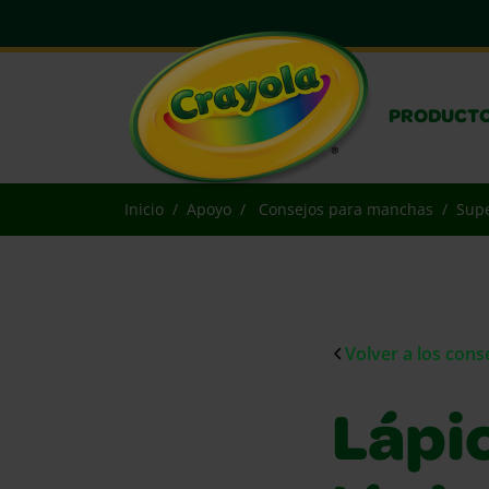
PRODUCT
Inicio
Apoyo
Consejos para manchas
Supe
Volver a los con
Lápic