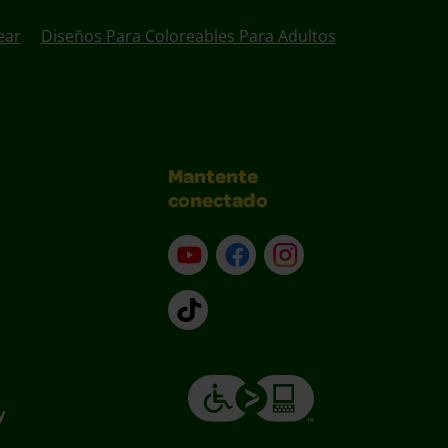
ear
Diseños Para Coloreables Para Adultos
Mantente
conectado
YouTube (en inglés)
Facebook (en inglés)
Instagram (en inglé
TikTok
y