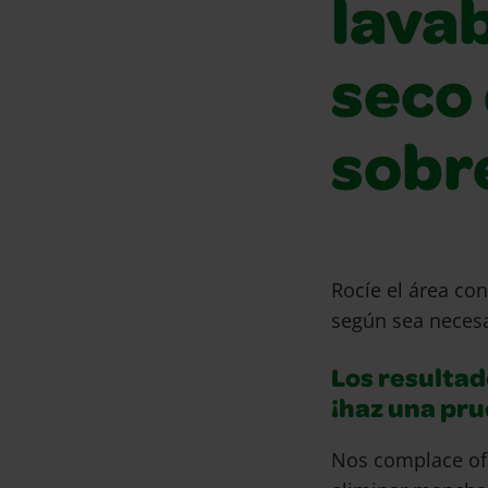
lava
seco 
sobr
Rocíe el área con
según sea necesa
Los resultad
¡haz una pr
Nos complace of