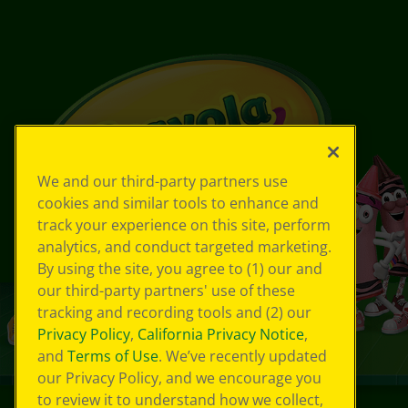
We and our third-party partners use
cookies and similar tools to enhance and
track your experience on this site, perform
analytics, and conduct targeted marketing.
By using the site, you agree to (1) our and
our third-party partners' use of these
tracking and recording tools and (2) our
Privacy Policy
,
California Privacy Notice
,
and
Terms of Use
. We’ve recently updated
our Privacy Policy, and we encourage you
to review it to understand how we collect,