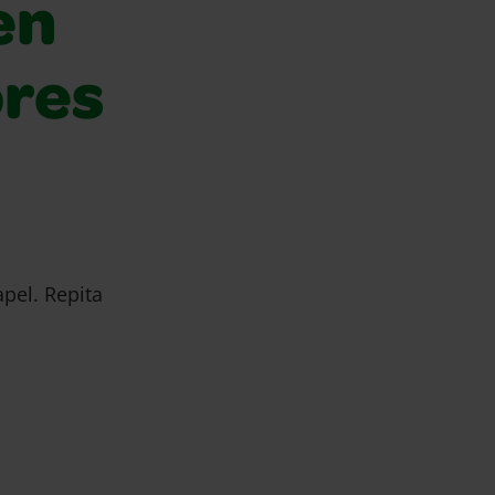
en
ores
pel. Repita