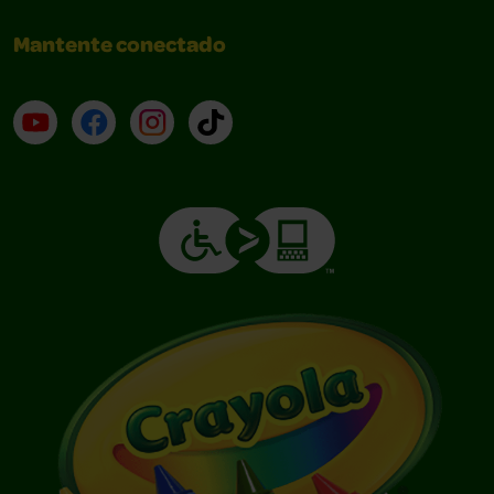
Mantente conectado
YouTube (en inglés)
Facebook (en inglés)
Instagram (en inglés)
TikTok