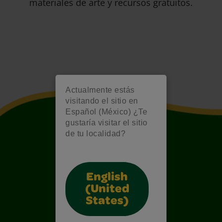
materiales de arte y recursos gratuitos.
Actualmente estás
visitando el sitio en
Español (México) ¿Te
gustaría visitar el sitio
de tu localidad?
English
(United
States)
Also of Interest