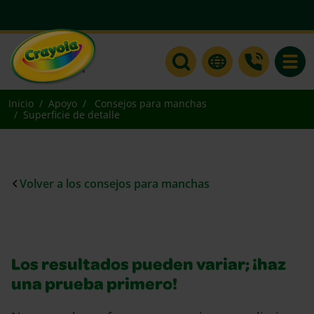
Toggle
Inicio
Apoyo
Consejos para manchas
Superficie de detalle
Volver a los consejos para manchas
Los resultados pueden variar; ¡haz
una prueba primero!