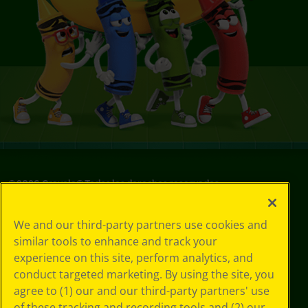
©
2026
Crayola® Todos los derechos reservados.
Sus opciones
We and our third-party partners use cookies and
de privacidad
similar tools to enhance and track your
Política de
experience on this site, perform analytics, and
privacidad
Términos de SMS
conduct targeted marketing. By using the site, you
GDPR
agree to (1) our and our third-party partners' use
Aviso de
of these tracking and recording tools and (2) our