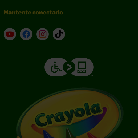
Mantente conectado
YouTube (en inglés)
Facebook (en inglés)
Instagram (en inglés)
TikTok