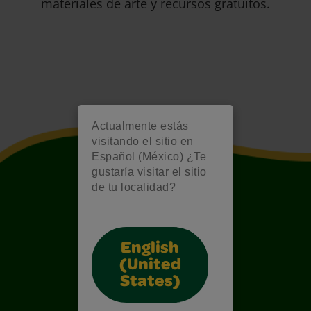
materiales de arte y recursos gratuitos.
Actualmente estás
visitando el sitio en
Español (México) ¿Te
gustaría visitar el sitio
de tu localidad?
English
(United
States)
Also of Interest