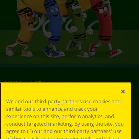
©
2026
Crayola® Todos los derechos reservados.
Sus opciones
We and our third-party partners use cookies and
de privacidad
similar tools to enhance and track your
Política de
experience on this site, perform analytics, and
privacidad
Términos de SMS
conduct targeted marketing. By using the site, you
GDPR
agree to (1) our and our third-party partners' use
Aviso de
of these tracking and recording tools and (2) our