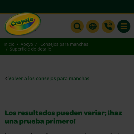
Toggle
Inicio
Apoyo
Consejos para manchas
Superficie de detalle
Volver a los consejos para manchas
Los resultados pueden variar; ¡haz
una prueba primero!