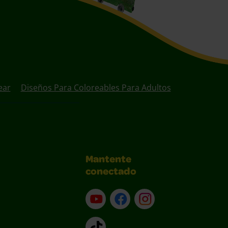
ear
Diseños Para Coloreables Para Adultos
Mantente
conectado
YouTube (en inglés)
Facebook (en inglés)
Instagram (en inglé
TikTok