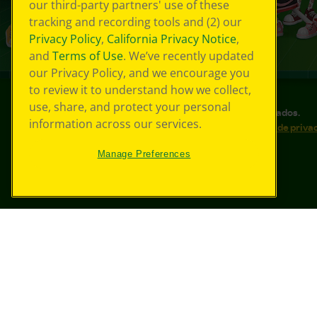
our third-party partners' use of these
tracking and recording tools and (2) our
Privacy Policy
,
California Privacy Notice
,
and
Terms of Use
. We’ve recently updated
our Privacy Policy, and we encourage you
to review it to understand how we collect,
use, share, and protect your personal
©
2026
Crayola® Todos los derechos reservados.
information across our services.
Sus opciones de privacidad
Política de priva
Accesibilidad web
Mapa del sitio
Manage Preferences