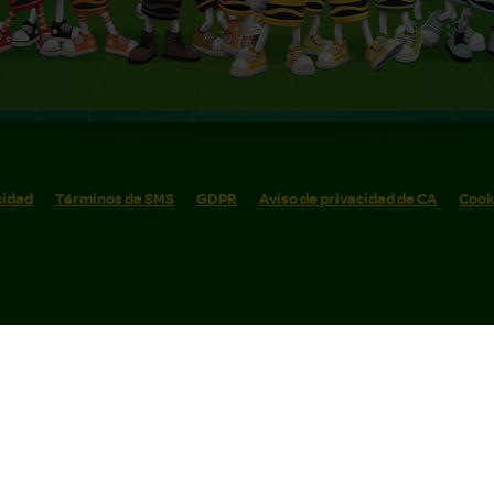
cidad
Términos de SMS
GDPR
Aviso de privacidad de CA
Cook