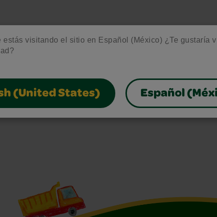
estás visitando el sitio en Español (México) ¿Te gustaría vis
dad?
sh (United States)
Español (Méx