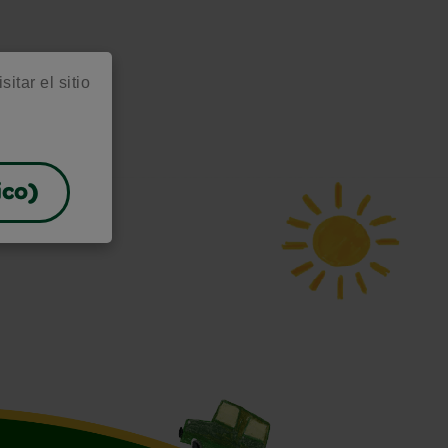
itar el sitio
ico)