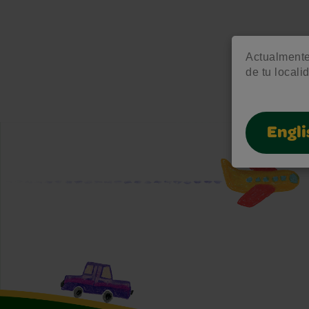
Actualmente 
de tu locali
Engli