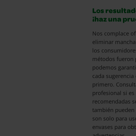
Los resultad
¡haz una pr
Nos complace of
eliminar mancha
los consumidore
métodos fueron 
podemos garantiz
cada sugerencia 
primero. Consult
profesional si e
recomendadas son
también pueden 
son solo para us
envases para obt
advertencias.