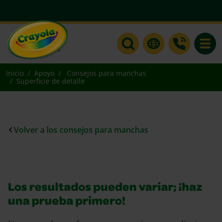
Toggle
Inicio
Apoyo
Consejos para manchas
Superficie de detalle
Volver a los consejos para manchas
Los resultados pueden variar; ¡haz
una prueba primero!