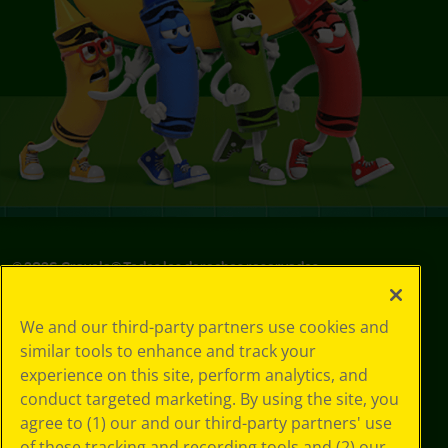
©
2026
Crayola® Todos los derechos reservados.
Sus opciones
We and our third-party partners use cookies and
de privacidad
similar tools to enhance and track your
Política de
experience on this site, perform analytics, and
privacidad
Términos de SMS
conduct targeted marketing. By using the site, you
GDPR
agree to (1) our and our third-party partners' use
Aviso de
of these tracking and recording tools and (2) our