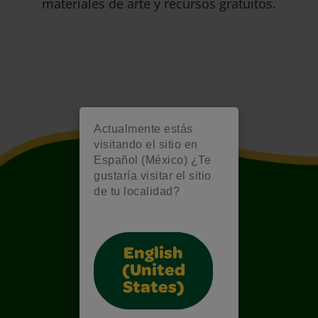
materiales de arte y recursos gratuitos.
Actualmente estás
visitando el sitio en
Español (México) ¿Te
gustaría visitar el sitio
de tu localidad?
English
(United
States)
Also of Interest