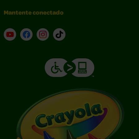
Mantente conectado
YouTube (en inglés)
Facebook (en inglés)
Instagram (en inglés)
TikTok