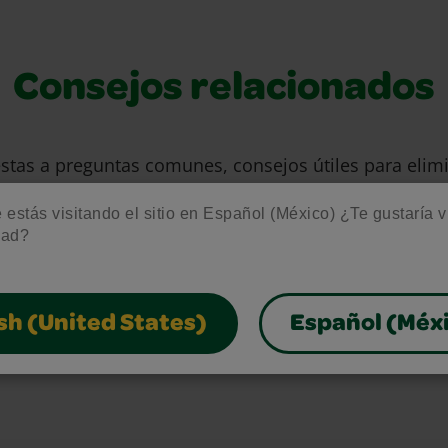
Consejos relacionados
stas a preguntas comunes, consejos útiles para eli
s para aprovechar al máximo nuestros materiales de 
estás visitando el sitio en Español (México) ¿Te gustaría vis
gratuitos.
dad?
sh (United States)
Español (Méx