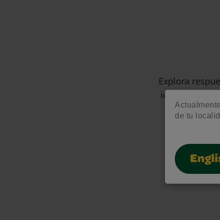
Explora respue
ideas creativa
Actualmente 
de tu locali
Engli