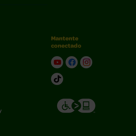
Mantente
conectado
YouTube (en inglés)
Facebook (en inglés)
Instagram (en inglé
TikTok
y