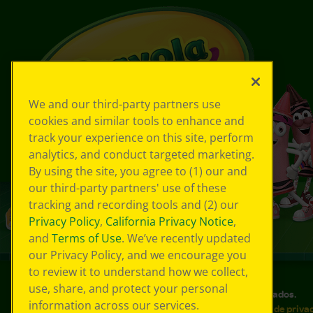
We and our third-party partners use
cookies and similar tools to enhance and
track your experience on this site, perform
analytics, and conduct targeted marketing.
By using the site, you agree to (1) our and
our third-party partners' use of these
tracking and recording tools and (2) our
Privacy Policy
,
California Privacy Notice
,
and
Terms of Use
. We’ve recently updated
our Privacy Policy, and we encourage you
to review it to understand how we collect,
use, share, and protect your personal
©
2026
Crayola® Todos los derechos reservados.
information across our services.
Sus opciones de privacidad
Política de priva