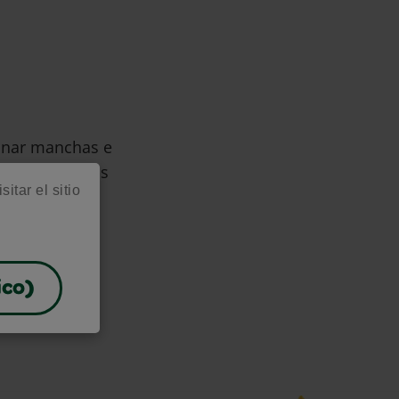
minar manchas e
arte y recursos
itar el sitio
ico)