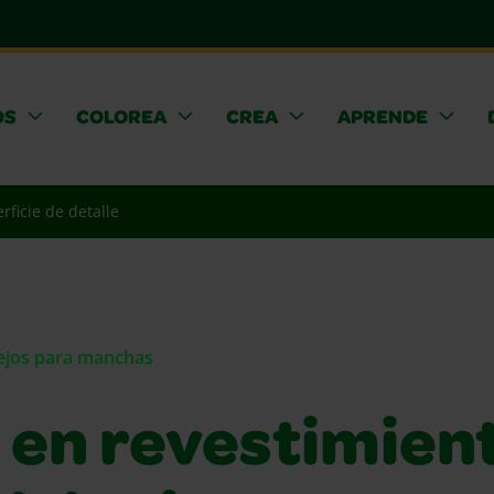
OS
COLOREA
CREA
APRENDE
rficie de detalle
sejos para manchas
 en revestimien