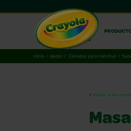
PRODUCT
Inicio
Apoyo
Consejos para manchas
Supe
Volver a los con
Masa