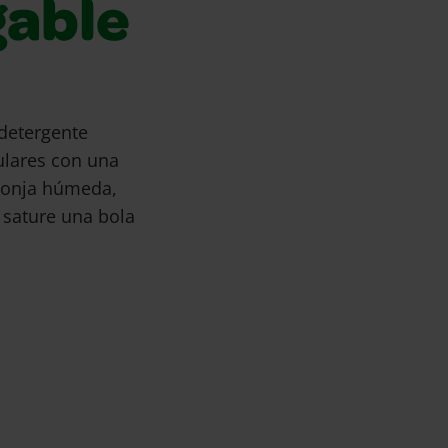
gable
detergente
ulares con una
sponja húmeda,
 sature una bola