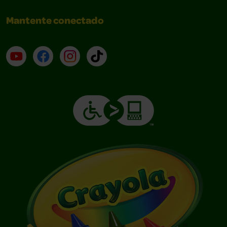
Mantente conectado
YouTube (en inglés)
Facebook (en inglés)
Instagram (en inglés)
TikTok