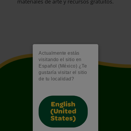
materiales de arte y recursos gratuitos.
Actualmente estás
visitando el sitio en
Español (México) ¿Te
gustaría visitar el sitio
de tu localidad?
English
(United
States)
Also of Interest