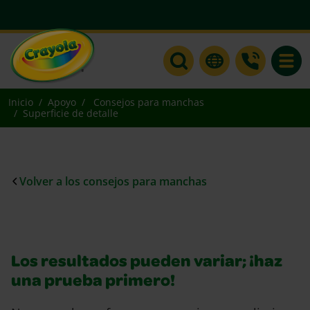
Toggle
Inicio
Apoyo
Consejos para manchas
Superficie de detalle
Volver a los consejos para manchas
Los resultados pueden variar; ¡haz
una prueba primero!