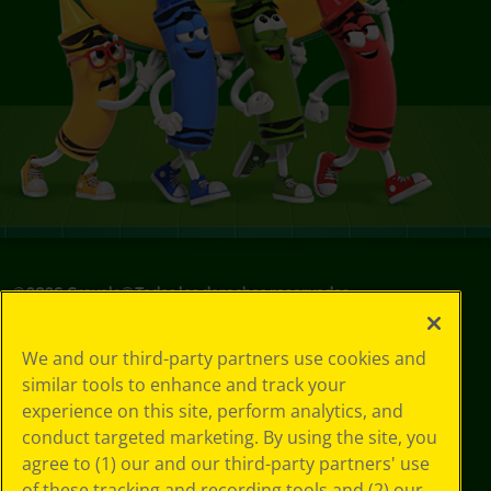
©
2026
Crayola® Todos los derechos reservados.
Sus opciones
We and our third-party partners use cookies and
de privacidad
similar tools to enhance and track your
Política de
experience on this site, perform analytics, and
privacidad
Términos de SMS
conduct targeted marketing. By using the site, you
GDPR
agree to (1) our and our third-party partners' use
Aviso de
of these tracking and recording tools and (2) our