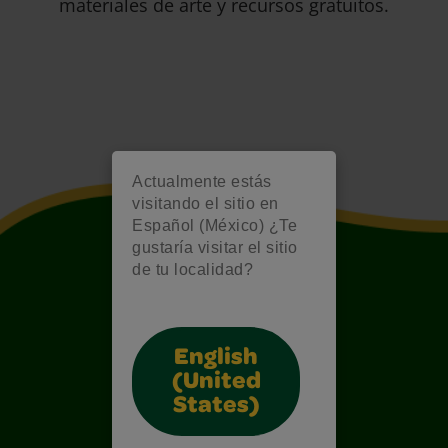
materiales de arte y recursos gratuitos.
Actualmente estás
visitando el sitio en
Español (México) ¿Te
gustaría visitar el sitio
de tu localidad?
English
(United
States)
Also of Interest