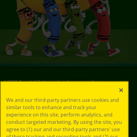
©
2026
Crayola® Todos los derechos reservados.
Sus opciones
We and our third-party partners use cookies and
de privacidad
similar tools to enhance and track your
Política de
experience on this site, perform analytics, and
privacidad
Términos de SMS
conduct targeted marketing. By using the site, you
GDPR
agree to (1) our and our third-party partners' use
Aviso de
of these tracking and recording tools and (2) our