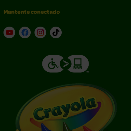
Mantente conectado
YouTube (en inglés)
Facebook (en inglés)
Instagram (en inglés)
TikTok