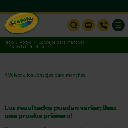
Toggle
Inicio
Apoyo
Consejos para manchas
Superficie de detalle
Volver a los consejos para manchas
Los resultados pueden variar; ¡haz
una prueba primero!