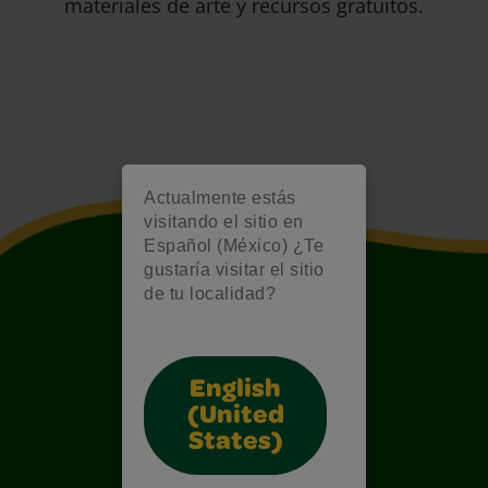
materiales de arte y recursos gratuitos.
Actualmente estás
visitando el sitio en
Español (México) ¿Te
gustaría visitar el sitio
de tu localidad?
English
(United
States)
Also of Interest