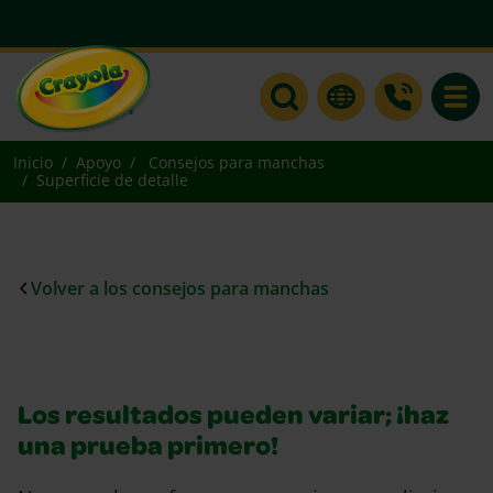
Toggle
Inicio
Apoyo
Consejos para manchas
Superficie de detalle
Volver a los consejos para manchas
Los resultados pueden variar; ¡haz
una prueba primero!