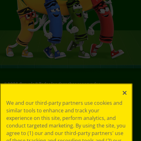
©
2026
Crayola® Todos los derechos reservados.
Sus opciones
We and our third-party partners use cookies and
de privacidad
similar tools to enhance and track your
Política de
experience on this site, perform analytics, and
privacidad
Términos de SMS
conduct targeted marketing. By using the site, you
GDPR
agree to (1) our and our third-party partners' use
Aviso de
of these tracking and recording tools and (2) our