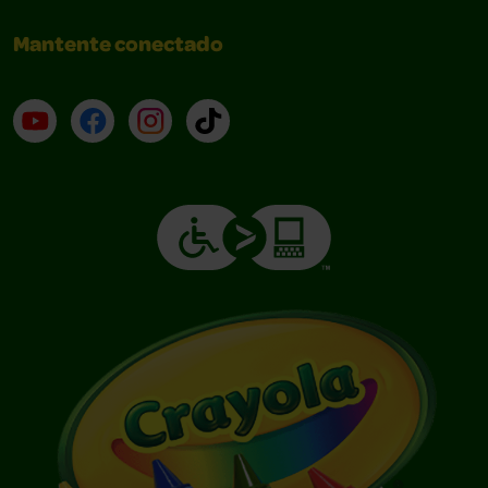
Mantente conectado
YouTube (en inglés)
Facebook (en inglés)
Instagram (en inglés)
TikTok