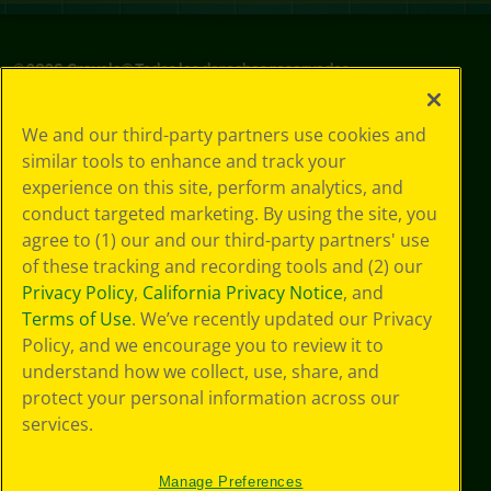
©
2026
Crayola® Todos los derechos reservados.
Sus opciones
We and our third-party partners use cookies and
de privacidad
similar tools to enhance and track your
Política de
experience on this site, perform analytics, and
privacidad
Términos de SMS
conduct targeted marketing. By using the site, you
GDPR
agree to (1) our and our third-party partners' use
Aviso de
of these tracking and recording tools and (2) our
privacidad de CA
Privacy Policy
,
California Privacy Notice
, and
Cookie
Terms of Use
. We’ve recently updated our Privacy
Preferences
Policy, and we encourage you to review it to
Condiciones de
understand how we collect, use, share, and
uso
Accesibilidad web
protect your personal information across our
Mapa del sitio
services.
Manage Preferences