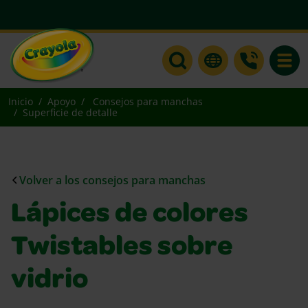
Toggle
Inicio
Apoyo
Consejos para manchas
Superficie de detalle
Volver a los consejos para manchas
Lápices de colores
Twistables sobre
vidrio