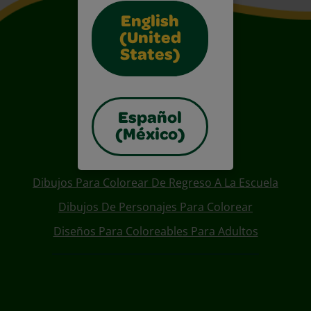
English
(United
States)
Español
(México)
Also of Interest
Dibujos Para Colorear De Regreso A La Escuela
Dibujos De Personajes Para Colorear
Diseños Para Coloreables Para Adultos