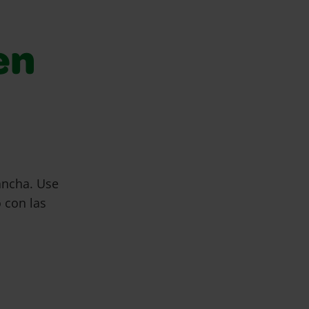
en
ancha. Use
 con las