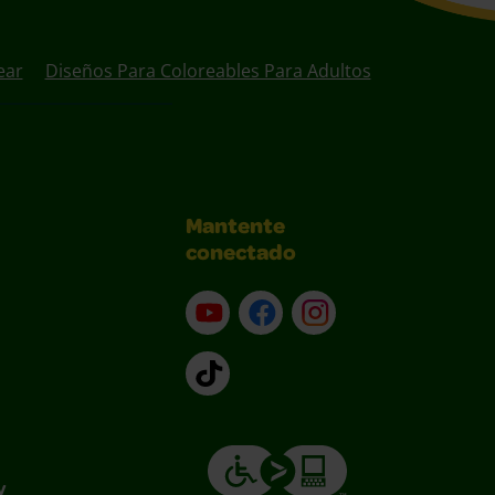
ear
Diseños Para Coloreables Para Adultos
Mantente
conectado
YouTube (en inglés)
Facebook (en inglés)
Instagram (en inglé
TikTok
y