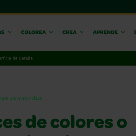
OS
COLOREA
CREA
APRENDE
rficie de detalle
sejos para manchas
es de colores o