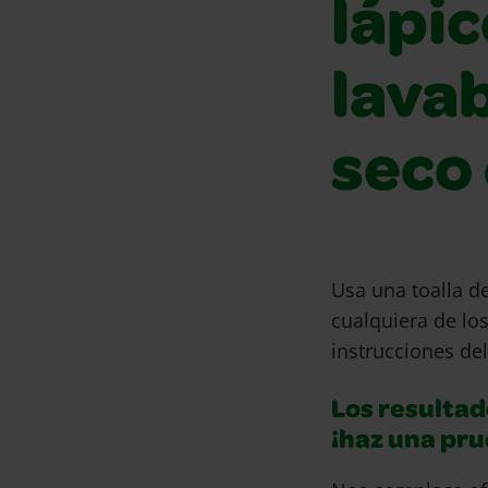
lápic
lava
seco 
Usa una toalla d
cualquiera de lo
instrucciones del
Los resultad
¡haz una pr