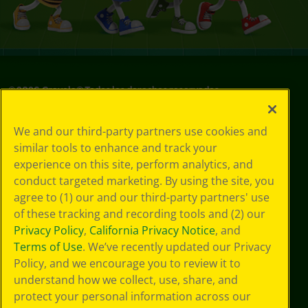
©
2026
Crayola® Todos los derechos reservados.
Sus opciones
We and our third-party partners use cookies and
de privacidad
similar tools to enhance and track your
Política de
experience on this site, perform analytics, and
privacidad
Términos de SMS
conduct targeted marketing. By using the site, you
GDPR
agree to (1) our and our third-party partners' use
Aviso de
of these tracking and recording tools and (2) our
privacidad de CA
Privacy Policy
,
California Privacy Notice
, and
Cookie
Terms of Use
. We’ve recently updated our Privacy
Preferences
Policy, and we encourage you to review it to
Condiciones de
understand how we collect, use, share, and
uso
Accesibilidad web
protect your personal information across our