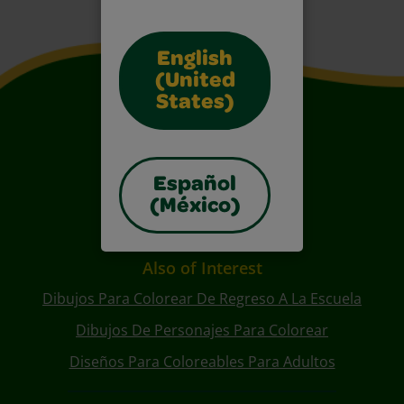
English
(United
States)
Español
(México)
Also of Interest
Dibujos Para Colorear De Regreso A La Escuela
Dibujos De Personajes Para Colorear
Diseños Para Coloreables Para Adultos