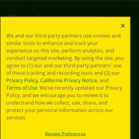
©
2026
Crayola® Todos los derechos reservados.
Sus opciones
We and our third-party partners use cookies and
de privacidad
similar tools to enhance and track your
Política de
experience on this site, perform analytics, and
privacidad
Términos de SMS
conduct targeted marketing. By using the site, you
GDPR
agree to (1) our and our third-party partners' use
Aviso de
of these tracking and recording tools and (2) our
privacidad de CA
Privacy Policy
,
California Privacy Notice
, and
Cookie
Terms of Use
. We’ve recently updated our Privacy
Preferences
Policy, and we encourage you to review it to
Condiciones de
understand how we collect, use, share, and
uso
Accesibilidad web
protect your personal information across our
Mapa del sitio
services.
Manage Preferences