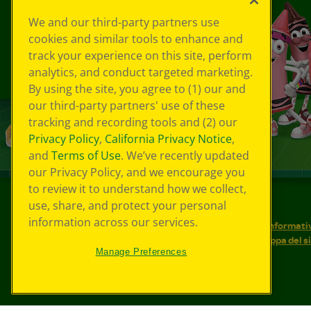
We and our third-party partners use
cookies and similar tools to enhance and
track your experience on this site, perform
analytics, and conduct targeted marketing.
By using the site, you agree to (1) our and
our third-party partners' use of these
tracking and recording tools and (2) our
Privacy Policy
,
California Privacy Notice
,
and
Terms of Use
. We’ve recently updated
our Privacy Policy, and we encourage you
to review it to understand how we collect,
use, share, and protect your personal
©
2026
Crayola® Tutti i diritti riservati.
information across our services.
Le tue scelte in materia di privacy
Informativ
Condizioni d'uso
Accessibilità web
Mappa del s
Manage Preferences