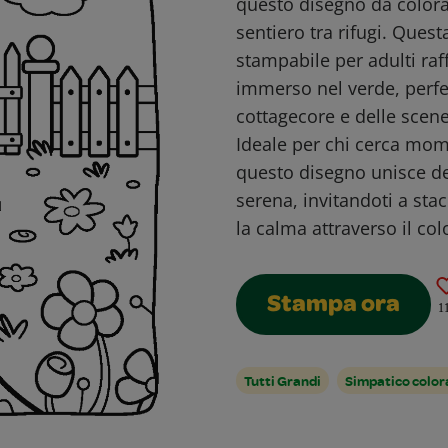
questo disegno da colora
sentiero tra rifugi. Ques
stampabile per adulti raf
immerso nel verde, perfet
cottagecore e delle scene
Ideale per chi cerca mome
questo disegno unisce det
serena, invitandoti a stac
la calma attraverso il col
Stampa ora
1
Tutti Grandi
Simpatico color