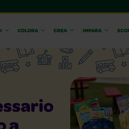
I
COLORA
CREA
IMPARA
SCOP
essario
o a