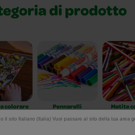
tegoria di prodotto
a colorare
Pennarelli
Matite c
adulti
o il sito Italiano (Italia) Vuoi passare al sito della tua area 