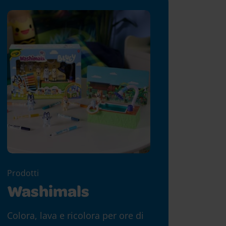
Prodotti
Washimals
Colora, lava e ricolora per ore di