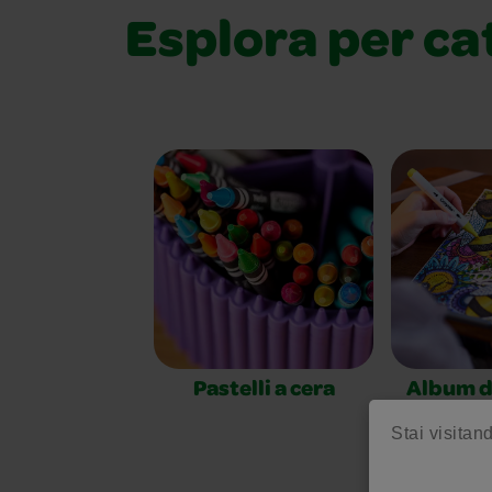
Esplora per ca
Pastelli a cera
Album d
per 
Stai visitand