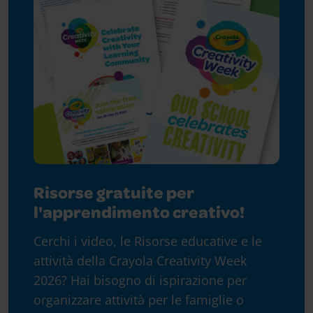
Risorse gratuite per
l'apprendimento creativo!
Cerchi i video, le Risorse educative e le
attività della Crayola Creativity Week
2026? Hai bisogno di ispirazione per
organizzare attività per le famiglie o