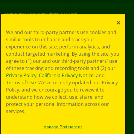
©
2026
Crayola® Tutti i diritti riservati.
Le tue scelte
We and our third-party partners use cookies and
in materia di
similar tools to enhance and track your
privacy
experience on this site, perform analytics, and
Informativa sulla
privacy
conduct targeted marketing. By using the site, you
Termini SMS
agree to (1) our and our third-party partners' use
GDPR
of these tracking and recording tools and (2) our
Informativa sulla
Privacy Policy
,
California Privacy Notice
, and
privacy di CA
Terms of Use
. We’ve recently updated our Privacy
Technologies
Policy, and we encourage you to review it to
Preferenze cookie
understand how we collect, use, share, and
Condizioni d'uso
Accessibilità web
protect your personal information across our
Mappa del sito
services.
Manage Preferences