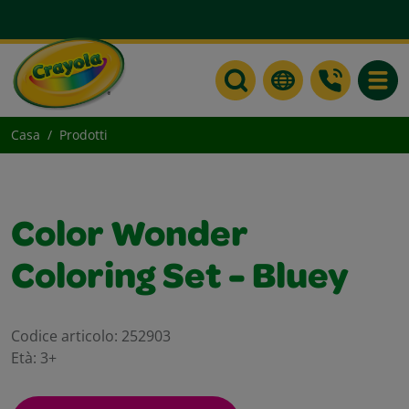
Toggle
Casa
Prodotti
Color Wonder
Coloring Set - Bluey
Codice articolo:
252903
Età:
3+