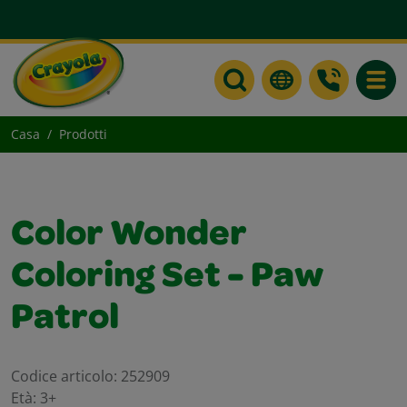
Toggle
Casa
Prodotti
Color Wonder
Coloring Set - Paw
Patrol
Codice articolo:
252909
Età:
3+