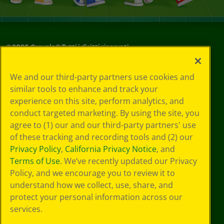
©
2026
Crayola® Tutti i diritti riservati.
Le tue scelte
We and our third-party partners use cookies and
in materia di
similar tools to enhance and track your
privacy
experience on this site, perform analytics, and
Informativa sulla
privacy
conduct targeted marketing. By using the site, you
Termini SMS
agree to (1) our and our third-party partners' use
GDPR
of these tracking and recording tools and (2) our
Informativa sulla
Privacy Policy
,
California Privacy Notice
, and
privacy di CA
Terms of Use
. We’ve recently updated our Privacy
Technologies
Policy, and we encourage you to review it to
Preferenze cookie
understand how we collect, use, share, and
Condizioni d'uso
Accessibilità web
protect your personal information across our
Mappa del sito
services.