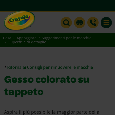
Toggle
Casa
Appoggiare
Suggerimenti per le macchie
Superficie di dettaglio
Ritorna ai Consigli per rimuovere le macchie
Gesso colorato su
tappeto
Aspira il più possibile la maggior parte della