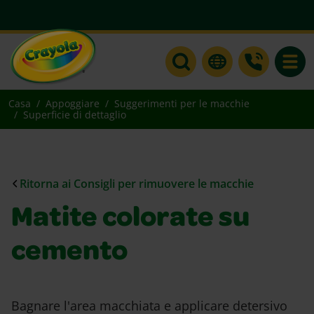
Toggle
Casa
Appoggiare
Suggerimenti per le macchie
Superficie di dettaglio
Ritorna ai Consigli per rimuovere le macchie
Matite colorate su
cemento
Bagnare l'area macchiata e applicare detersivo