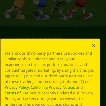
©
2026
Crayola® Tutti i diritti riservati.
Le tue scelte
We and our third-party partners use cookies and
in materia di
similar tools to enhance and track your
privacy
experience on this site, perform analytics, and
Informativa sulla
privacy
conduct targeted marketing. By using the site, you
Termini SMS
agree to (1) our and our third-party partners' use
GDPR
of these tracking and recording tools and (2) our
Informativa sulla
Privacy Policy
,
California Privacy Notice
, and
privacy di CA
Terms of Use
. We’ve recently updated our Privacy
Technologies
Policy, and we encourage you to review it to
Preferenze cookie
understand how we collect, use, share, and
Condizioni d'uso