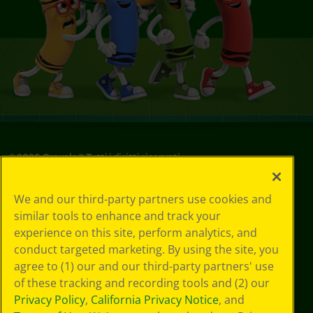
©
2026
Crayola® Tutti i diritti riservati.
Le tue scelte
We and our third-party partners use cookies and
in materia di
similar tools to enhance and track your
privacy
experience on this site, perform analytics, and
Informativa sulla
privacy
conduct targeted marketing. By using the site, you
Termini SMS
agree to (1) our and our third-party partners' use
GDPR
of these tracking and recording tools and (2) our
Informativa sulla
Privacy Policy
,
California Privacy Notice
, and
privacy di CA