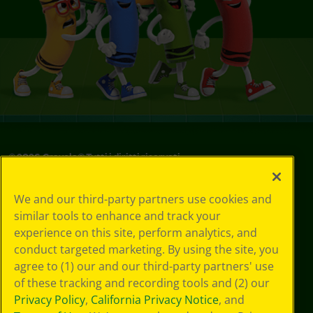
©
2026
Crayola® Tutti i diritti riservati.
Le tue scelte
We and our third-party partners use cookies and
in materia di
similar tools to enhance and track your
privacy
experience on this site, perform analytics, and
Informativa sulla
privacy
conduct targeted marketing. By using the site, you
Termini SMS
agree to (1) our and our third-party partners' use
GDPR
of these tracking and recording tools and (2) our
Informativa sulla
Privacy Policy
,
California Privacy Notice
, and
privacy di CA