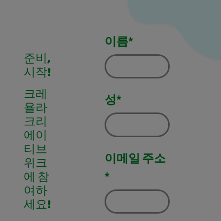
이름*
준비,
시작!
크레
성*
욜라
크리
에이
티브
이메일 주소
위크
*
에 참
여하
세요!