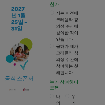
참가
2027
저는 이전에
년 1월
크레욜라 창
25일 -
의성 주간에
31일
참여한 적이
있습니다
올해가 제가
크레욜라 창
의성 주간에
참여하는 첫
해입니다
공식 스폰서
누가 참여하나
요?*
나
우
의
리