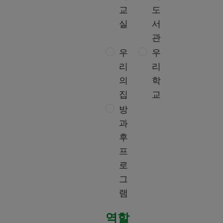
교
도
실
서
관
우
우
리
리
의
학
집
교
방
과
후
프
로
그
램
역할