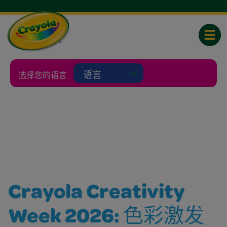
Toggle
Selecting a language will reload thi
选择您的语言
Crayola Creativity
Week 2026: 色彩激发