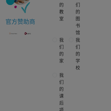
的
们
教
的
室
图
官方赞助商
书
馆
我
我
们
们
的
的
家
学
校
我
们
的
课
后
项