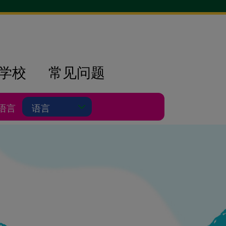
学校
常见问题
Selecting a language will reload this page in th
语言