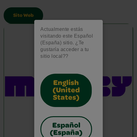
Sito Web
Actualmente estás
visitando este Español
(España) sitio. ¿Te
gustaría acceder a tu
sitio local??
English
(United
States)
Español
(España)