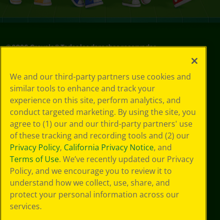
©
2026
Crayola® Todos los derechos reservados.
Sus opciones
We and our third-party partners use cookies and
de privacidad
similar tools to enhance and track your
Política de
experience on this site, perform analytics, and
privacidad
Términos de SMS
conduct targeted marketing. By using the site, you
RGPD
agree to (1) our and our third-party partners' use
Política de
of these tracking and recording tools and (2) our
privacidad de CA
Privacy Policy
,
California Privacy Notice
, and
Technologies
Terms of Use
. We’ve recently updated our Privacy
Cookie
Policy, and we encourage you to review it to
Preferences
understand how we collect, use, share, and
Condiciones de
uso
protect your personal information across our
Accesibilidad web
services.
Mapa del sitio