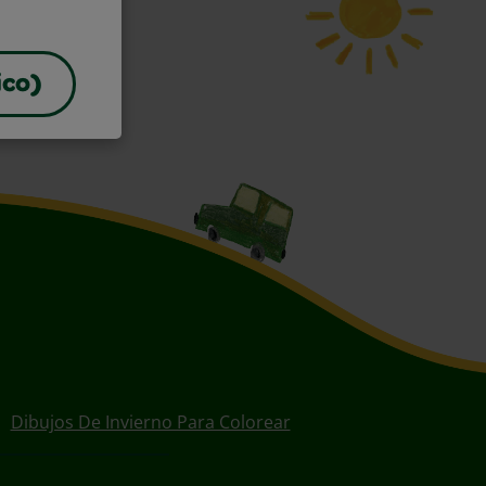
ico)
Dibujos De Invierno Para Colorear