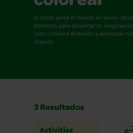
colorear
El otoño pinta el mundo en tonos cálid
perfectos para despertar tu imaginació
caen, cosecha diversión y aventuras nít
Crayola.
3
Resultados
Holidays and Celebrations
Math
Music and Dance
Outdoor
Paper Crafts
People
Places
Plants and Animals
Science
Seasons
Social Studies
Sports
Vehicles
Writing
Activities