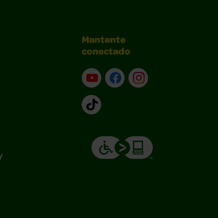
Mantente
conectado
YouTube (en inglés)
Facebook (en inglés)
Instagram (en inglé
TikTok
y