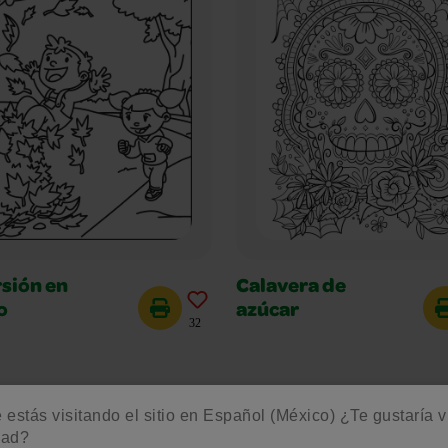
sión en
Calavera de
o
azúcar
32
estás visitando el sitio en Español (México) ¿Te gustaría vis
dad?