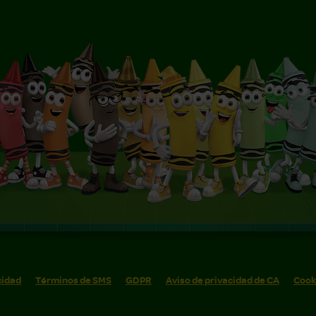
cidad
Términos de SMS
GDPR
Aviso de privacidad de CA
Cook