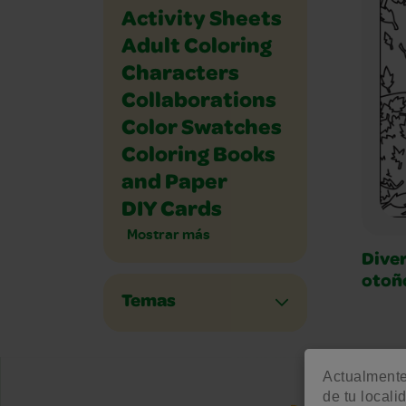
Activity Sheets
Adult Coloring
Characters
Collaborations
Color Swatches
Coloring Books
and Paper
DIY Cards
Mostrar más
Diver
otoñ
Temas
Actualmente 
de tu locali