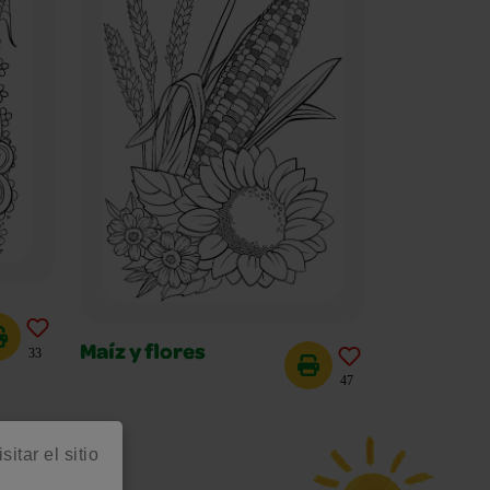
Maíz y flores
33
47
itar el sitio