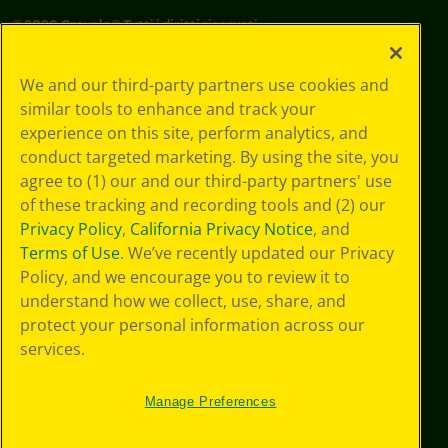
©
2026
Crayola® Tutti i diritti riservati.
Le tue scelte
We and our third-party partners use cookies and
in materia di
similar tools to enhance and track your
privacy
experience on this site, perform analytics, and
Informativa sulla
privacy
conduct targeted marketing. By using the site, you
Termini SMS
agree to (1) our and our third-party partners' use
GDPR
of these tracking and recording tools and (2) our
Informativa sulla
Privacy Policy
,
California Privacy Notice
, and
privacy di CA
Terms of Use
. We’ve recently updated our Privacy
Technologies
Policy, and we encourage you to review it to
Preferenze cookie
understand how we collect, use, share, and
Condizioni d'uso
Accessibilità web
protect your personal information across our
Mappa del sito
services.
Manage Preferences