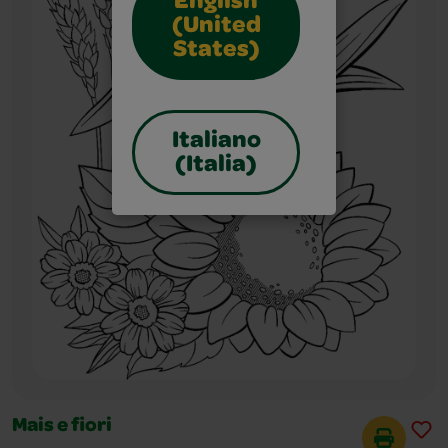
English
(United
States)
Italiano
(Italia)
Mais e fiori