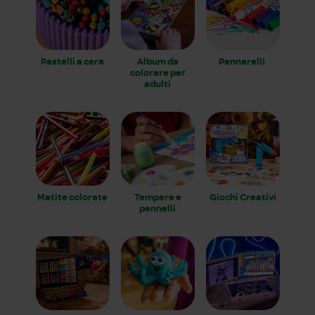
Pastelli a cera
Album da
Pennarelli
colorare per
adulti
Matite colorate
Tempere e
Giochi Creativi
pennelli