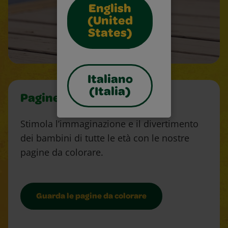
English
(United
States)
Italiano
(Italia)
Pagine da colorare
Stimola l’immaginazione e il divertimento
dei bambini di tutte le età con le nostre
pagine da colorare.
Guarda le pagine da colorare