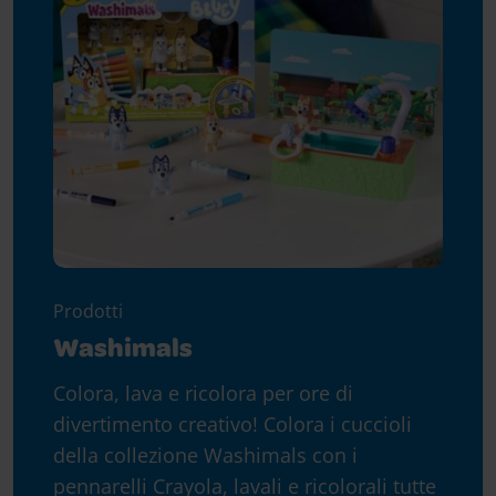
Prodotti
Washimals
Colora, lava e ricolora per ore di
divertimento creativo! Colora i cuccioli
della collezione Washimals con i
pennarelli Crayola, lavali e ricolorali tutte