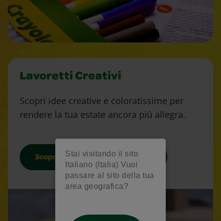
Lavoretti Creativi
Scopri idee creative e coloratissime per
rendere la tua estate ancora più allegra.
Stai visitando il sito
Scopri i nostri lavoretti creativi
Italiano (Italia) Vuoi
passare al sito della tua
area geografica?