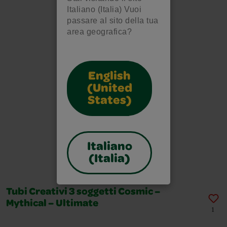
Italiano (Italia) Vuoi
passare al sito della tua
area geografica?
English
(United
States)
Italiano
(Italia)
Tubi Creativi 3 soggetti Cosmic –
Mythical – Ultimate
1