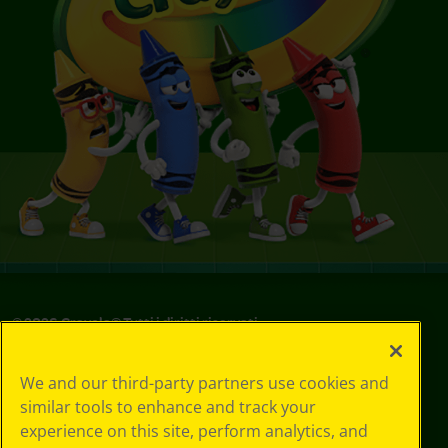
©
2026
Crayola® Tutti i diritti riservati.
Le tue scelte
We and our third-party partners use cookies and
in materia di
similar tools to enhance and track your
privacy
experience on this site, perform analytics, and
Informativa sulla