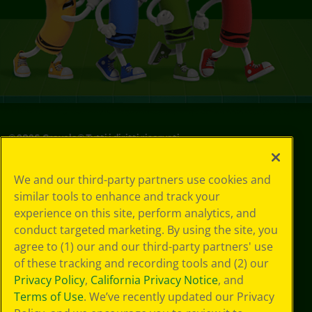
©
2026
Crayola® Tutti i diritti riservati.
Le tue scelte
We and our third-party partners use cookies and
in materia di
similar tools to enhance and track your
privacy
experience on this site, perform analytics, and
Informativa sulla
privacy
conduct targeted marketing. By using the site, you
Termini SMS
agree to (1) our and our third-party partners' use
GDPR
of these tracking and recording tools and (2) our
Informativa sulla
Privacy Policy
,
California Privacy Notice
, and
privacy di CA
Terms of Use
. We’ve recently updated our Privacy
Technologies