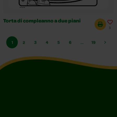
Torta di compleanno a due piani
3
1
2
3
4
5
6
...
19