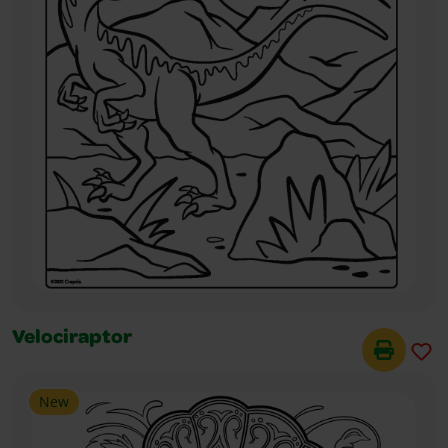
Velociraptor
New