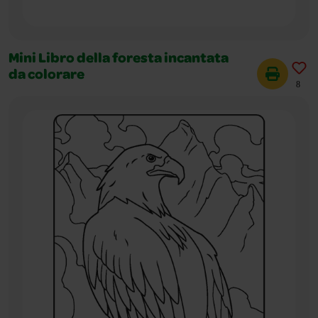
Mini Libro della foresta incantata
da colorare
8