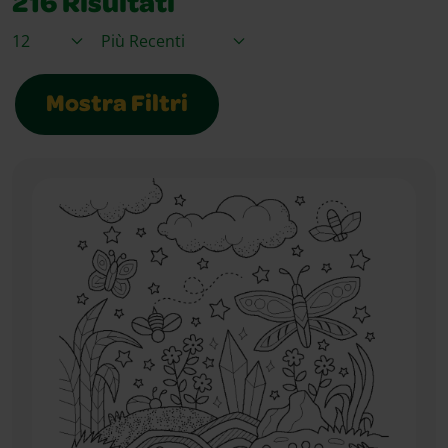
216
Risultati
Articoli per pagina
Ordina per
Mostra Filtri