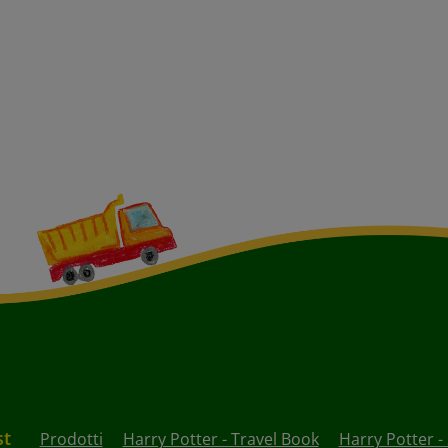
st
Prodotti
Harry Potter - Travel Book
Harry Potter -