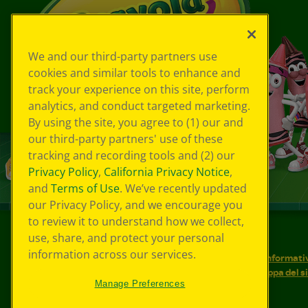
We and our third-party partners use
cookies and similar tools to enhance and
track your experience on this site, perform
analytics, and conduct targeted marketing.
By using the site, you agree to (1) our and
our third-party partners' use of these
tracking and recording tools and (2) our
Privacy Policy
,
California Privacy Notice
,
and
Terms of Use
. We’ve recently updated
our Privacy Policy, and we encourage you
to review it to understand how we collect,
use, share, and protect your personal
©
2026
Crayola® Tutti i diritti riservati.
information across our services.
Le tue scelte in materia di privacy
Informativ
Condizioni d'uso
Accessibilità web
Mappa del s
Manage Preferences