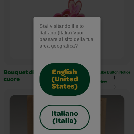
Stai visitando il sito
Italiano (Italia) Vuoi
passare al sito della tua
area geografica?
English
Like Button Notice
Bouquet di fiori a forma di
(
(United
cuore
view
)
States)
Italiano
(Italia)