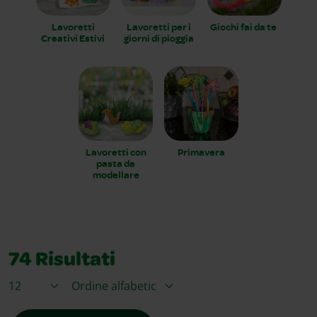
Lavoretti
Lavoretti per i
Giochi fai da te
Creativi Estivi
giorni di pioggia
Lavoretti con
Primavera
pasta da
modellare
74
Risultati
Articoli per pagina
Ordina per