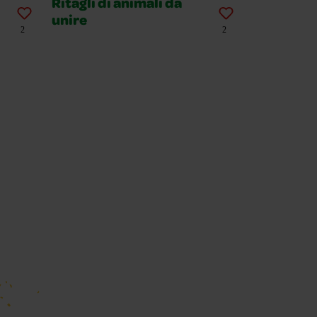
Ritagli di animali da
unire
2
2