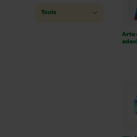
Tools
Arte 
adev