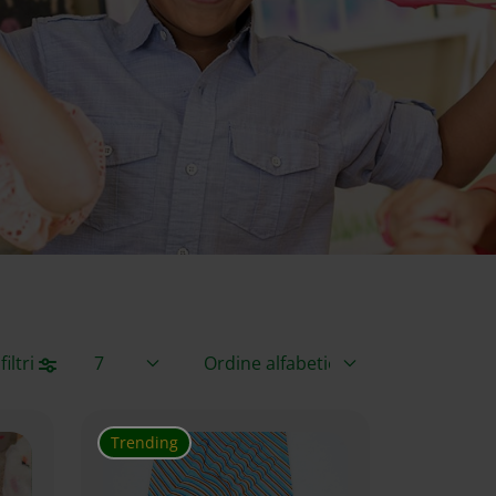
Articoli per pagina
Ordina per
iltri
Trending