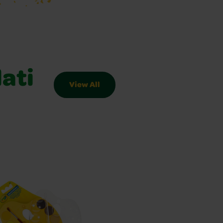
lati
View All
 Slider