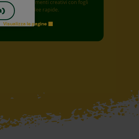
Promuovi momenti creativi con fogli
gratuiti con idee rapide.
a)
Visualizza le pagine