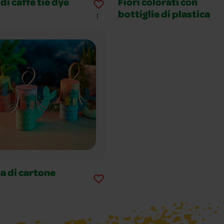
 di caffe tie dye
Fiori colorati con
bottiglie di plastica
1
a di cartone