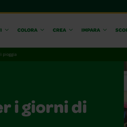
I
COLORA
CREA
IMPARA
SCOP
di pioggia
 i giorni di