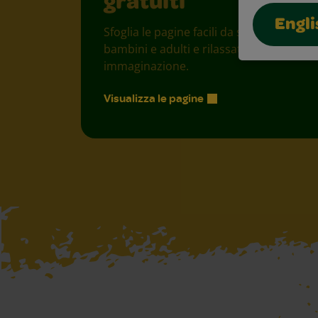
gratuiti
Engli
Sfoglia le pagine facili da stampare per
bambini e adulti e rilassati con colori e
immaginazione.
Visualizza le pagine