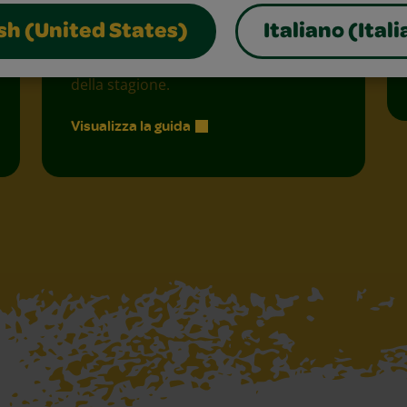
creatività
sh (United States)
Italiano (Itali
Scopri una raccolta curata di attività
stimolanti che riflettono lo spirito
della stagione.
Visualizza la guida