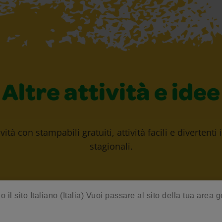
Altre attività e idee
vità con stampabili gratuiti, attività facili e divertenti
stagionali.
o il sito Italiano (Italia) Vuoi passare al sito della tua area 
Guida alla