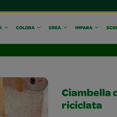
I
COLORA
CREA
IMPARA
SCOP
Ciambella 
riciclata