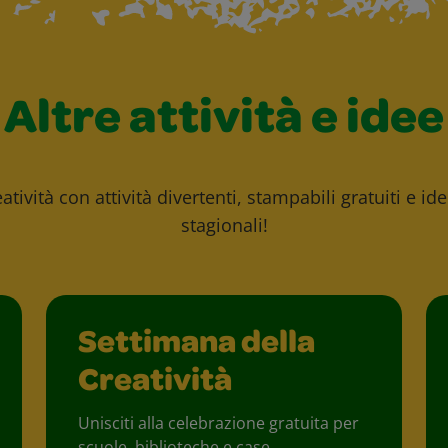
Altre attività e idee
atività con attività divertenti, stampabili gratuiti e id
stagionali!
Settimana della
Creatività
Unisciti alla celebrazione gratuita per
scuole, biblioteche e case.