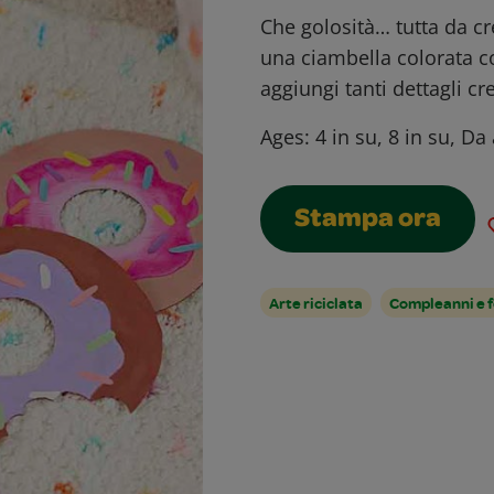
Che golosità… tutta da cre
una ciambella colorata con
aggiungi tanti dettagli cr
Ages:
4 in su, 8 in su, Da
Stampa ora
Arte riciclata
Compleanni e 