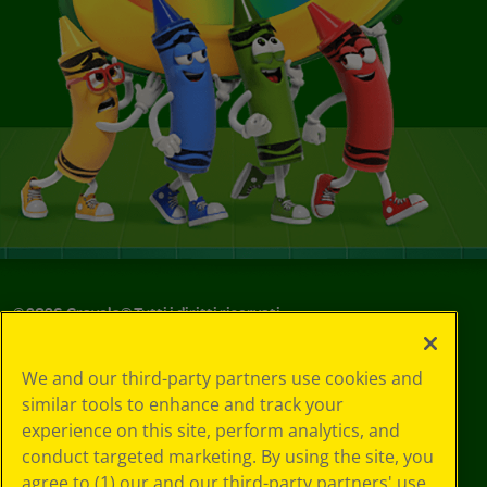
©
2026
Crayola® Tutti i diritti riservati.
Le tue scelte
We and our third-party partners use cookies and
in materia di
similar tools to enhance and track your
privacy
experience on this site, perform analytics, and
Informativa sulla
privacy
conduct targeted marketing. By using the site, you
Termini SMS
agree to (1) our and our third-party partners' use