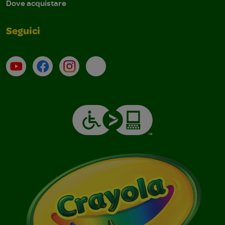
Dove acquistare
Seguici
Su YouTube
Contatti
Profilo Instagram
Email