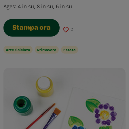
Ages:
4 in su, 8 in su, 6 in su
Stampa ora
2
Arte riciclata
Primavera
Estate