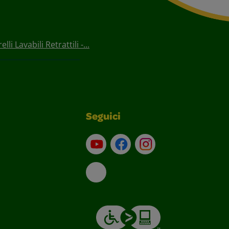
lli Lavabili Retrattili -...
Seguici
Su YouTube
Contatti
Profilo Instagram
Email