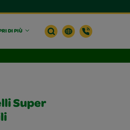
RI DI PIÙ
lli Super
li