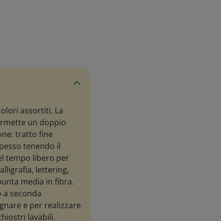
lori assortiti. La
ermette un doppio
one: tratto fine
spesso tenendo il
el tempo libero per
lligrafia, lettering,
punta media in fibra.
so a seconda
egnare e per realizzare
hiostri lavabili.