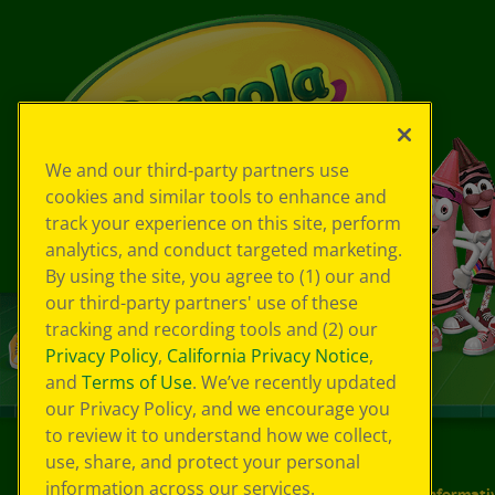
We and our third-party partners use
cookies and similar tools to enhance and
track your experience on this site, perform
analytics, and conduct targeted marketing.
By using the site, you agree to (1) our and
our third-party partners' use of these
tracking and recording tools and (2) our
Privacy Policy
,
California Privacy Notice
,
and
Terms of Use
. We’ve recently updated
our Privacy Policy, and we encourage you
to review it to understand how we collect,
use, share, and protect your personal
©
2026
Crayola® Tutti i diritti riservati.
information across our services.
Le tue scelte in materia di privacy
Informativ