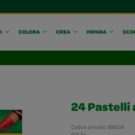
I
COLORA
CREA
IMPARA
SCOP
24 Pastelli
Codice articolo:
000024
Età:
5+