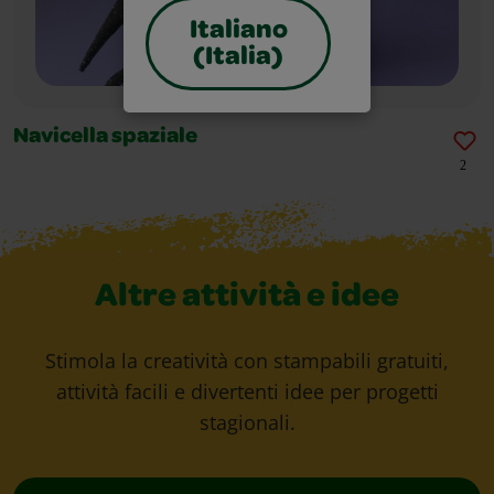
Italiano
(Italia)
Navicella spaziale
2
Altre attività e idee
Stimola la creatività con stampabili gratuiti,
attività facili e divertenti idee per progetti
stagionali.