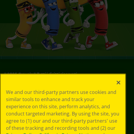
©
2026
Crayola® Tutti i diritti riservati.
Le tue scelte
We and our third-party partners use cookies and
in materia di
similar tools to enhance and track your
privacy
experience on this site, perform analytics, and
Informativa sulla
privacy
conduct targeted marketing. By using the site, you
Termini SMS
agree to (1) our and our third-party partners' use
GDPR
of these tracking and recording tools and (2) our
Informativa sulla