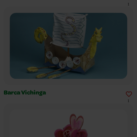
1
Barca Vichinga
1