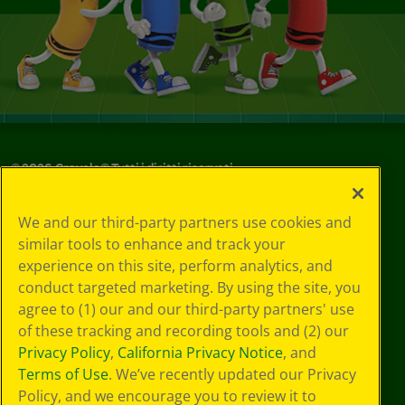
©
2026
Crayola® Tutti i diritti riservati.
Le tue scelte
We and our third-party partners use cookies and
in materia di
similar tools to enhance and track your
privacy
experience on this site, perform analytics, and
Informativa sulla
privacy
conduct targeted marketing. By using the site, you
Termini SMS
agree to (1) our and our third-party partners' use
GDPR
of these tracking and recording tools and (2) our
Informativa sulla
Privacy Policy
,
California Privacy Notice
, and
privacy di CA
Terms of Use
. We’ve recently updated our Privacy
Technologies
Policy, and we encourage you to review it to
Preferenze cookie