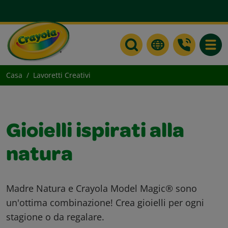
Toggle
Casa
Lavoretti Creativi
Gioielli ispirati alla
natura
Madre Natura e Crayola Model Magic® sono
un'ottima combinazione! Crea gioielli per ogni
stagione o da regalare.