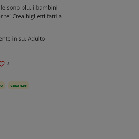
ole sono blu, i bambini
te! Crea biglietti fatti a
ente in su, Adulto
3
no
vacanze