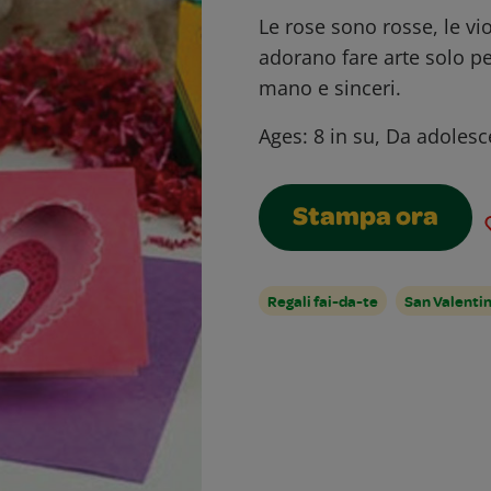
Le rose sono rosse, le vi
adorano fare arte solo per 
mano e sinceri.
Ages:
8 in su, Da adolesc
Stampa ora
Regali fai-da-te
San Valenti