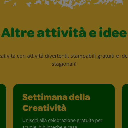
Altre attività e idee
atività con attività divertenti, stampabili gratuiti e id
stagionali!
Settimana della
Creatività
Unisciti alla celebrazione gratuita per
scuole, biblioteche e case.