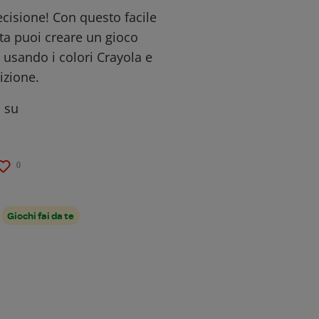
ecisione! Con questo facile
rta puoi creare un gioco
, usando i colori Crayola e
izione.
n su
0
Giochi fai da te