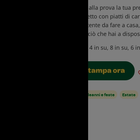
Metti alla prova la tua pr
lavoretto con piatti di ca
divertente da fare a casa
tutto ciò che hai a dispos
Ages:
4 in su, 8 in su, 6 i
Stampa ora
Compleanni e feste
Estate