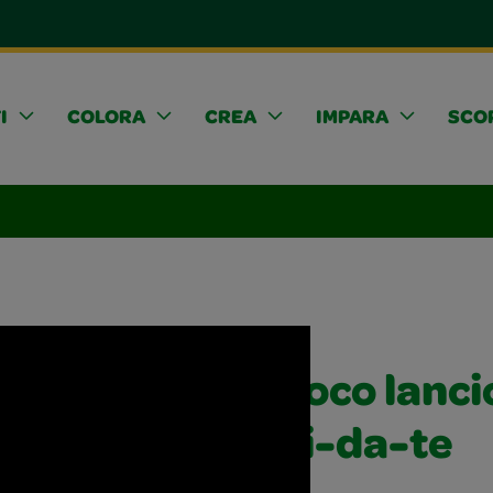
I
COLORA
CREA
IMPARA
SCOP
Gioco lancio
fai-da-te