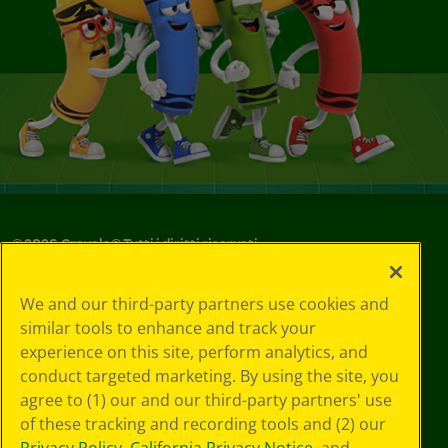
©
2026
Crayola® Tutti i diritti riservati.
Le tue scelte
We and our third-party partners use cookies and
in materia di
similar tools to enhance and track your
privacy
experience on this site, perform analytics, and
Informativa sulla
privacy
conduct targeted marketing. By using the site, you
Termini SMS
agree to (1) our and our third-party partners' use
GDPR
of these tracking and recording tools and (2) our
Informativa sulla