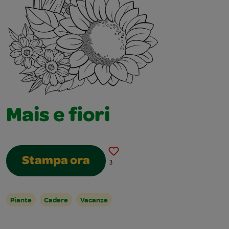
Mais e fiori
Stampa ora
3
Piante
Cadere
Vacanze