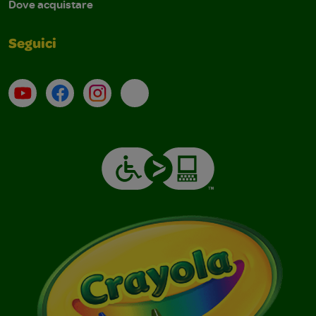
Dove acquistare
Seguici
Su YouTube
Contatti
Profilo Instagram
Email