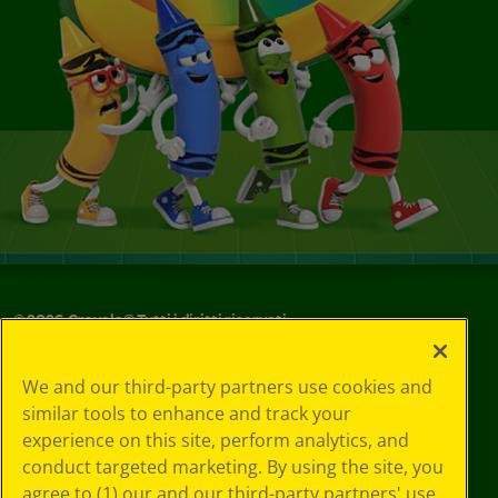
©
2026
Crayola® Tutti i diritti riservati.
Le tue scelte
We and our third-party partners use cookies and
in materia di
similar tools to enhance and track your
privacy
experience on this site, perform analytics, and
Informativa sulla
privacy
conduct targeted marketing. By using the site, you
Termini SMS
agree to (1) our and our third-party partners' use