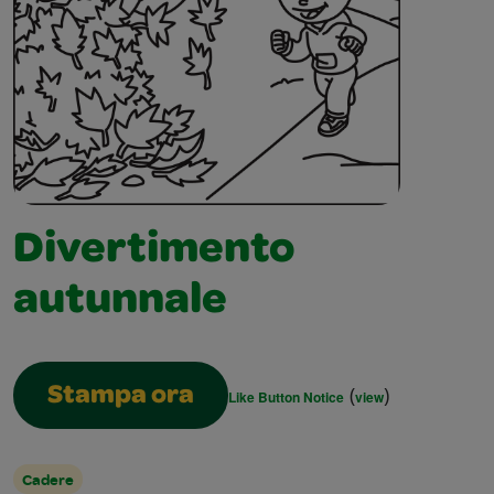
Divertimento
autunnale
(
)
Stampa ora
Like Button Notice
view
Cadere