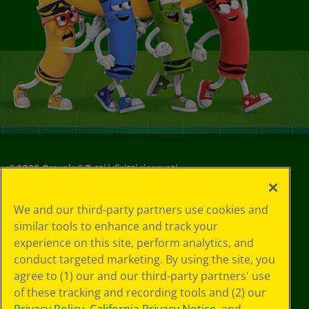
©
2026
Crayola® Tutti i diritti riservati.
Le tue scelte
We and our third-party partners use cookies and
in materia di
similar tools to enhance and track your
privacy
experience on this site, perform analytics, and
Informativa sulla
privacy
conduct targeted marketing. By using the site, you
Termini SMS
agree to (1) our and our third-party partners' use
GDPR
of these tracking and recording tools and (2) our
Informativa sulla