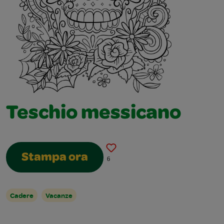
Teschio messicano
Stampa ora
6
Cadere
Vacanze