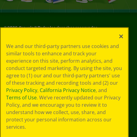
©
2026
Crayola® Todos los derechos reservados.
Sus opciones
We and our third-party partners use cookies and
de privacidad
similar tools to enhance and track your
Política de
experience on this site, perform analytics, and
privacidad
Términos de SMS
conduct targeted marketing. By using the site, you
GDPR
agree to (1) our and our third-party partners' use
Aviso de
of these tracking and recording tools and (2) our
privacidad de CA
Privacy Policy
,
California Privacy Notice
, and
Cookie
Terms of Use
. We’ve recently updated our Privacy
Preferences
Policy, and we encourage you to review it to
Condiciones de
understand how we collect, use, share, and
uso
Accesibilidad web
protect your personal information across our
Mapa del sitio
services.