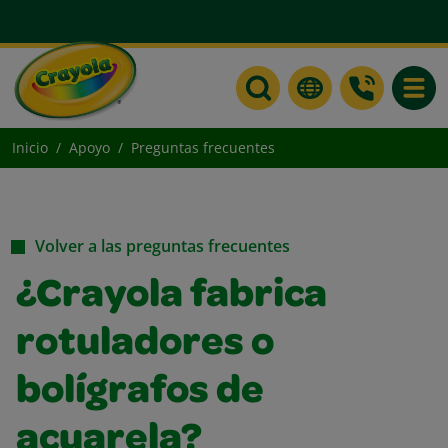
Toggle
Inicio
Apoyo
Preguntas frecuentes
Volver a las preguntas frecuentes
¿Crayola fabrica
rotuladores o
bolígrafos de
acuarela?