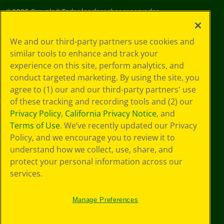
©
2026
Crayola® Todos los derechos reservados.
Sus opciones
We and our third-party partners use cookies and
de privacidad
similar tools to enhance and track your
Política de
experience on this site, perform analytics, and
privacidad
Términos de SMS
conduct targeted marketing. By using the site, you
GDPR
agree to (1) our and our third-party partners' use
Aviso de
of these tracking and recording tools and (2) our
privacidad de CA
Privacy Policy
,
California Privacy Notice
, and
Cookie
Terms of Use
. We’ve recently updated our Privacy
Preferences
Policy, and we encourage you to review it to
Condiciones de
understand how we collect, use, share, and
uso
Accesibilidad web
protect your personal information across our
Mapa del sitio
services.
Manage Preferences